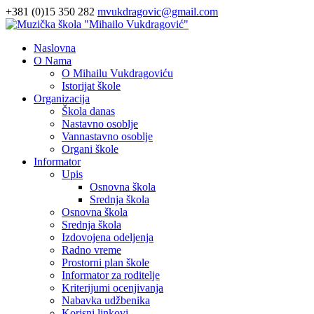
+381 (0)15 350 282
mvukdragovic@gmail.com
Naslovna
O Nama
O Mihailu Vukdragoviću
Istorijat škole
Organizacija
Škola danas
Nastavno osoblje
Vannastavno osoblje
Organi škole
Informator
Upis
Osnovna škola
Srednja škola
Osnovna škola
Srednja škola
Izdovojena odeljenja
Radno vreme
Prostorni plan škole
Informator za roditelje
Kriterijumi ocenjivanja
Nabavka udžbenika
Korisni linkovi