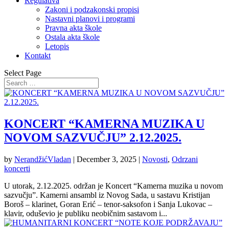
Regulativa
Zakoni i podzakonski propisi
Nastavni planovi i programi
Pravna akta škole
Ostala akta škole
Letopis
Kontakt
Select Page
KONCERT “KAMERNA MUZIKA U
NOVOM SAZVUČJU” 2.12.2025.
by
NerandžićVladan
|
December 3, 2025
|
Novosti
,
Odrzani
koncerti
U utorak, 2.12.2025. održan je Koncert “Kamerna muzika u novom
sazvučju”. Kamerni ansambl iz Novog Sada, u sastavu Kristijan
Boroš – klarinet, Goran Erić – tenor-saksofon i Sanja Lukovac –
klavir, oduševio je publiku neobičnim sastavom i...