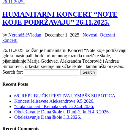
HUMANITARNI KONCERT “NOTE
KOJE PODRŽAVAJU” 26.11.2025.
by
NerandžićVladan
|
December 1, 2025
|
Novosti
,
Odrzani
koncerti
26.11.2025. održan je humanitarni Koncert “Note koje podržavaju”
gde su nastupali: horić pripremnog razreda muzičke škole,
pijanitiskinje Marija Gođevac, Aleksandra Todorović i Andrea
Simonović, orkestar srednje muzičke škole i tamburaški orkestar...
Search for:
Recent Posts
68. REPUBLIČKI FESTIVAL ZMBŠS SUBOTICA
Koncert Jelisavete Aleksandrove 9.5.2026.
“Gala koncert” Kemala Gekića 24.4.2026.
Obeležavanje Dana škole u Dunjića kući 4.3.2026.
Obeležavanje Dana škole 3.3.2026.
Recent Comments