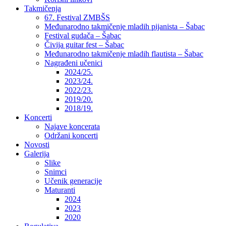
Takmičenja
67. Festival ZMBŠS
Međunarodno takmičenje mladih pijanista – Šabac
Festival gudača – Šabac
Čivija guitar fest – Šabac
Međunarodno takmičenje mladih flautista – Šabac
Nagrađeni učenici
2024/25.
2023/24.
2022/23.
2019/20.
2018/19.
Koncerti
Najave koncerata
Održani koncerti
Novosti
Galerija
Slike
Snimci
Učenik generacije
Maturanti
2024
2023
2020