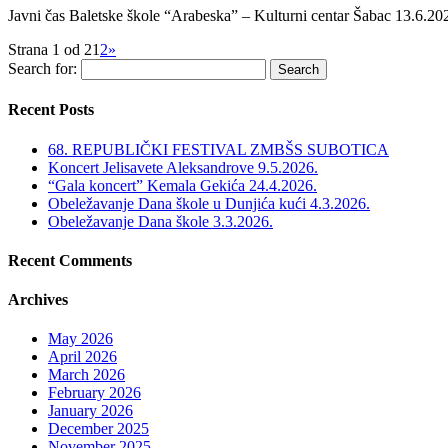
Javni čas Baletske škole “Arabeska” – Kulturni centar Šabac 13.6.20
Strana 1 od 2
1
2
»
Search for:
Recent Posts
68. REPUBLIČKI FESTIVAL ZMBŠS SUBOTICA
Koncert Jelisavete Aleksandrove 9.5.2026.
“Gala koncert” Kemala Gekića 24.4.2026.
Obeležavanje Dana škole u Dunjića kući 4.3.2026.
Obeležavanje Dana škole 3.3.2026.
Recent Comments
Archives
May 2026
April 2026
March 2026
February 2026
January 2026
December 2025
November 2025