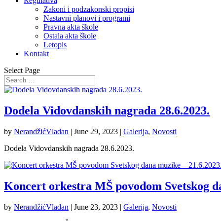
Regulativa
Zakoni i podzakonski propisi
Nastavni planovi i programi
Pravna akta škole
Ostala akta škole
Letopis
Kontakt
Select Page
Dodela Vidovdanskih nagrada 28.6.2023.
by
NerandžićVladan
|
June 29, 2023
|
Galerija
,
Novosti
Dodela Vidovdanskih nagrada 28.6.2023.
Koncert orkestra MŠ povodom Svetskog da
by
NerandžićVladan
|
June 23, 2023
|
Galerija
,
Novosti