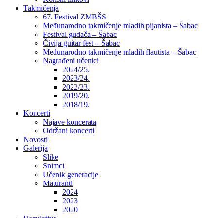
Takmičenja
67. Festival ZMBŠS
Međunarodno takmičenje mladih pijanista – Šabac
Festival gudača – Šabac
Čivija guitar fest – Šabac
Međunarodno takmičenje mladih flautista – Šabac
Nagrađeni učenici
2024/25.
2023/24.
2022/23.
2019/20.
2018/19.
Koncerti
Najave koncerata
Održani koncerti
Novosti
Galerija
Slike
Snimci
Učenik generacije
Maturanti
2024
2023
2020