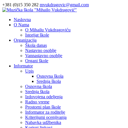
+381 (0)15 350 282
mvukdragovic@gmail.com
Naslovna
O Nama
O Mihailu Vukdragoviću
Istorijat škole
Organizacija
Škola danas
Nastavno osoblje
Vannastavno osoblje
Organi škole
Informator
Upis
Osnovna škola
Srednja škola
Osnovna škola
Srednja škola
Izdovojena odeljenja
Radno vreme
Prostorni plan škole
Informator za roditelje
Kriterijumi ocenjivanja
Nabavka udžbenika
Korisni linkovi