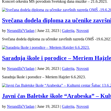
Koncert orkestra MŠ povodom Svetskog dana muzike – 21.6.2023.
Svečana dodela diploma za učenike završn
by
NerandžićVladan
|
June 22, 2023
|
Galerija
,
Novosti
Svečana dodela diploma za učenike završnih razreda OMŠ -19.6.202
Saradnja škole i porodice – Meriem Hajzle
by
NerandžićVladan
|
June 20, 2023
|
Galerija
,
Novosti
Saradnja škole i porodice – Meriem Hajzler 6.6.2023.
Javni čas Baletske škole “Arabeska” – Kul
by
NerandžićVladan
|
June 19, 2023
|
Galerija
,
Novosti