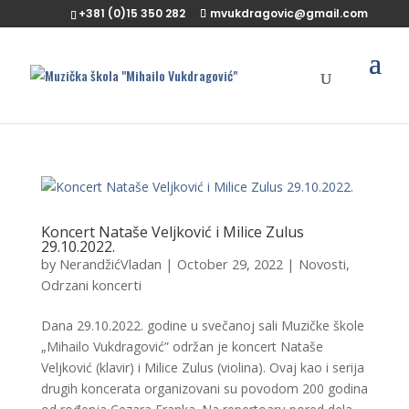
+381 (0)15 350 282
mvukdragovic@gmail.com
Koncert Nataše Veljković i Milice Zulus
29.10.2022.
by
NerandžićVladan
|
October 29, 2022
|
Novosti
,
Odrzani koncerti
Dana 29.10.2022. godine u svečanoj sali Muzičke škole
„Mihailo Vukdragović” održan je koncert Nataše
Veljković (klavir) i Milice Zulus (violina). Ovaj kao i serija
drugih koncerata organizovani su povodom 200 godina