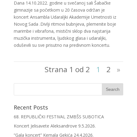
Dana 14.10.2022. godine u svečanoj sali Šabačke
gimnazije sa početkom u 20 časova održan je
koncert Ansambla Udaraljki Akademije Umetnosti iz
Novog Sada .Divlji ritmovi bubnjeva, plemenite boje
marimbe i vibrafona, mistični sklop dva najstarija
muzička instrumenta, ljudskog glasa i udaraljki,
oduševili su sve prisutno na predivnom koncertu.
Strana 1 od 2
1
2
»
Recent Posts
68. REPUBLIČKI FESTIVAL ZMBŠS SUBOTICA
Koncert Jelisavete Aleksandrove 9.5.2026.
“Gala koncert” Kemala Gekića 24.4.2026.