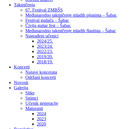
Takmičenja
67. Festival ZMBŠS
Međunarodno takmičenje mladih pijanista – Šabac
Festival gudača – Šabac
Čivija guitar fest – Šabac
Međunarodno takmičenje mladih flautista – Šabac
Nagrađeni učenici
2024/25.
2023/24.
2022/23.
2019/20.
2018/19.
Koncerti
Najave koncerata
Održani koncerti
Novosti
Galerija
Slike
Snimci
Učenik generacije
Maturanti
2024
2023
2020