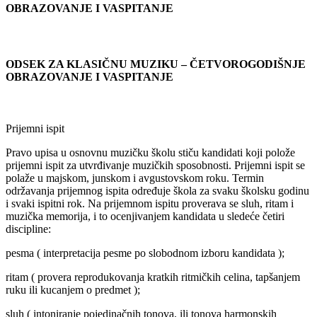
OBRAZOVANJE I VASPITANJE
ODSEK ZA KLASIČNU MUZIKU – ČETVOROGODIŠNJE
OBRAZOVANJE I VASPITANJE
Prijemni ispit
Pravo upisa u osnovnu muzičku školu stiču kandidati koji polože
prijemni ispit za utvrđivanje muzičkih sposobnosti. Prijemni ispit se
polaže u majskom, junskom i avgustovskom roku. Termin
održavanja prijemnog ispita određuje škola za svaku školsku godinu
i svaki ispitni rok. Na prijemnom ispitu proverava se sluh, ritam i
muzička memorija, i to ocenjivanjem kandidata u sledeće četiri
discipline:
pesma ( interpretacija pesme po slobodnom izboru kandidata );
ritam ( provera reprodukovanja kratkih ritmičkih celina, tapšanjem
ruku ili kucanjem o predmet );
sluh ( intoniranje pojedinačnih tonova, ili tonova harmonskih