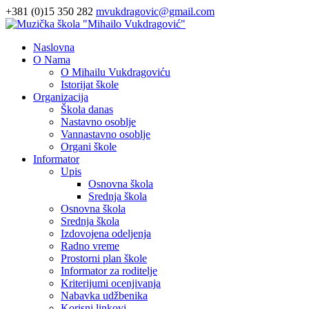
+381 (0)15 350 282
mvukdragovic@gmail.com
Naslovna
O Nama
O Mihailu Vukdragoviću
Istorijat škole
Organizacija
Škola danas
Nastavno osoblje
Vannastavno osoblje
Organi škole
Informator
Upis
Osnovna škola
Srednja škola
Osnovna škola
Srednja škola
Izdovojena odeljenja
Radno vreme
Prostorni plan škole
Informator za roditelje
Kriterijumi ocenjivanja
Nabavka udžbenika
Korisni linkovi