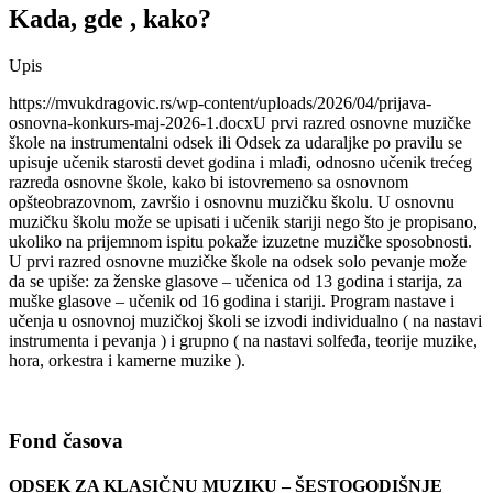
Kada, gde , kako?
Upis
https://mvukdragovic.rs/wp-content/uploads/2026/04/prijava-
osnovna-konkurs-maj-2026-1.docxU prvi razred osnovne muzičke
škole na instrumentalni odsek ili Odsek za udaraljke po pravilu se
upisuje učenik starosti devet godina i mlađi, odnosno učenik trećeg
razreda osnovne škole, kako bi istovremeno sa osnovnom
opšteobrazovnom, završio i osnovnu muzičku školu. U osnovnu
muzičku školu može se upisati i učenik stariji nego što je propisano,
ukoliko na prijemnom ispitu pokaže izuzetne muzičke sposobnosti.
U prvi razred osnovne muzičke škole na odsek solo pevanje može
da se upiše: za ženske glasove – učenica od 13 godina i starija, za
muške glasove – učenik od 16 godina i stariji. Program nastave i
učenja u osnovnoj muzičkoj školi se izvodi individualno ( na nastavi
instrumenta i pevanja ) i grupno ( na nastavi solfeđa, teorije muzike,
hora, orkestra i kamerne muzike ).
Fond časova
ODSEK ZA KLASIČNU MUZIKU – ŠESTOGODIŠNJE