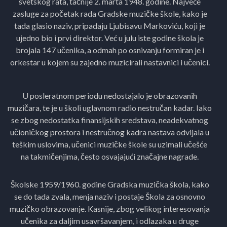
svetskog rata, tačnije 2. marta 1948. godine. Najveće
zasluge za početak rada Gradske muzičke škole, kako je
tada glasio naziv, pripadaju Ljubisavu Markoviću, koji je
ujedno bio i prvi direktor. Već u julu iste godine škola je
brojala 147 učenika, a odmah po osnivanju formiran je i
orkestar u kojem su zajedno muzicirali nastavnici i učenici.
U posleratnom periodu nedostajalo je obrazovanih
muzičara, te je u školi uglavnom radio nestručan kadar. Iako
se zbog nedostatka finansijskih sredstava, neadekvatnog
učioničkog prostora i nestručnog kadra nastava odvijala u
teškim uslovima, učenici muzičke škole su uzimali učešće
na takmičenjima, često osvajajući značajne nagrade.
Školske 1959/1960. godine Gradska muzička škola, kako
se do tada zvala, menja naziv i postaje Škola za osnovno
muzičko obrazovanje. Kasnije, zbog velikog interesovanja
učenika za daljim usavršavanjem, i odlazaka u druge