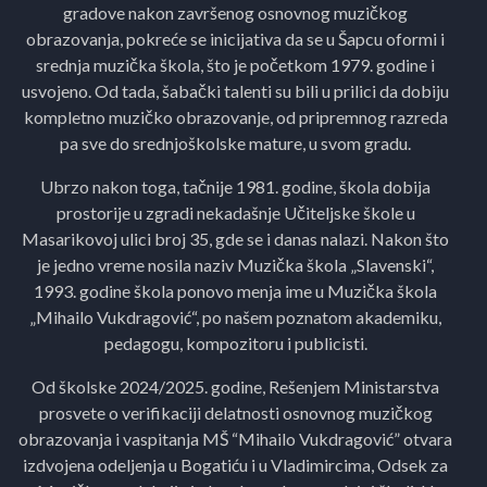
gradove nakon završenog osnovnog muzičkog
obrazovanja, pokreće se inicijativa da se u Šapcu oformi i
srednja muzička škola, što je početkom 1979. godine i
usvojeno. Od tada, šabački talenti su bili u prilici da dobiju
kompletno muzičko obrazovanje, od pripremnog razreda
pa sve do srednjoškolske mature, u svom gradu.
Ubrzo nakon toga, tačnije 1981. godine, škola dobija
prostorije u zgradi nekadašnje Učiteljske škole u
Masarikovoj ulici broj 35, gde se i danas nalazi. Nakon što
je jedno vreme nosila naziv Muzička škola „Slavenski“,
1993. godine škola ponovo menja ime u Muzička škola
„Mihailo Vukdragović“, po našem poznatom akademiku,
pedagogu, kompozitoru i publicisti.
Od školske 2024/2025. godine, Rešenjem Ministarstva
prosvete o verifikaciji delatnosti osnovnog muzičkog
obrazovanja i vaspitanja MŠ “Mihailo Vukdragović” otvara
izdvojena odeljenja u Bogatiću i u Vladimircima, Odsek za