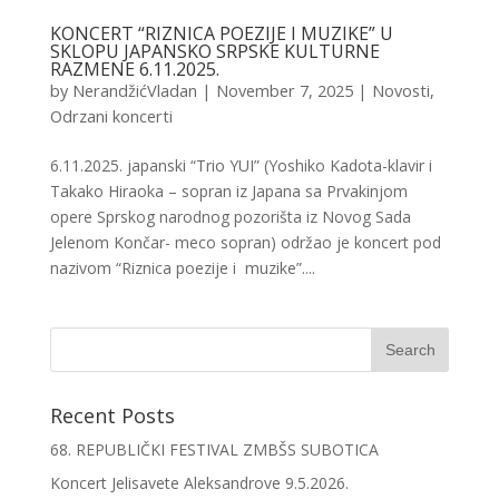
KONCERT “RIZNICA POEZIJE I MUZIKE” U
SKLOPU JAPANSKO SRPSKE KULTURNE
RAZMENE 6.11.2025.
by
NerandžićVladan
|
November 7, 2025
|
Novosti
,
Odrzani koncerti
6.11.2025. japanski “Trio YUI” (Yoshiko Kadota-klavir i
Takako Hiraoka – sopran iz Japana sa Prvakinjom
opere Sprskog narodnog pozorišta iz Novog Sada
Jelenom Končar- meco sopran) održao je koncert pod
nazivom “Riznica poezije i muzike”....
Recent Posts
68. REPUBLIČKI FESTIVAL ZMBŠS SUBOTICA
Koncert Jelisavete Aleksandrove 9.5.2026.