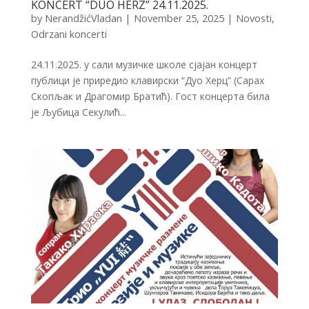
KONCERT “DUO HERZ” 24.11.2025.
by
NerandžićVladan
|
November 25, 2025
|
Novosti
,
Odrzani koncerti
24.11.2025. у сали музичке школе сјајан концерт
публици је приредио клавирски “Дуо Херц” (Сарах
Скопљак и Драгомир Братић). Гост концерта била
је Љубица Секулић...