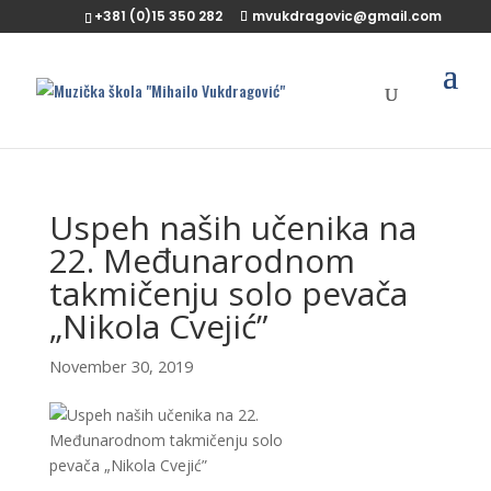
+381 (0)15 350 282
mvukdragovic@gmail.com
Uspeh naših učenika na
22. Međunarodnom
takmičenju solo pevača
„Nikola Cvejić”
November 30, 2019