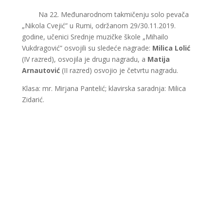
_____
Na 22. Međunarodnom takmičenju solo pevača
„Nikola Cvejić” u Rumi, održanom 29/30.11.2019.
godine, učenici Srednje muzičke škole „Mihailo
Vukdragović” osvojili su sledeće nagrade:
Milica Lolić
(IV razred), osvojila je drugu nagradu, a
Matija
Arnautović
(II razred) osvojio je četvrtu nagradu.
Klasa: mr. Mirjana Pantelić; klavirska saradnja: Milica
Zidarić.